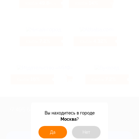
49.84%
14%
Кэшбэк
Кэшбэк
7.2%
4.32%
Кэшбэк
Кэшбэк
16%
7.2%
Кэшбэк
Кэшбэк
+7 495 649-649-1
Вы находитесь в городе
Для звонка из Москвы
Москва
?
и регионов России
Да
Нет
Связаться с нами