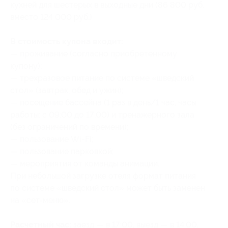
кухней для шестерых в выходные дни (86 800 руб.
вместо 124 000 руб.)
В стоимость купона входит:
— проживание (согласно приобретенному
купону);
— трехразовое питание по системе «шведский
стол» (завтрак, обед и ужин);
— посещение бассейна (1 раз в день/1 час, часы
работы: с 09:00 до 17:00) и тренажерного зала
(без ограничений по времени);
— пользование Wi-Fi;
— пользование парковкой;
— мероприятия от команды анимации.
При небольшой загрузке отеля формат питания
по системе «шведский стол» может быть заменен
на «сет-меню».
Расчетный час:
заезд — в 17:00, выезд — в 14:00.