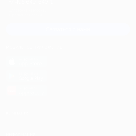
+7 495 649-649-1
Для звонка из Москвы
и регионов России
Связаться с нами
МОБИЛЬНОЕ ПРИЛОЖЕНИЕ
загрузить в
App Store
загрузить в
Google Play
загрузить в
AppGallery
КОМПАНИЯ
ИНФОРМАЦИЯ