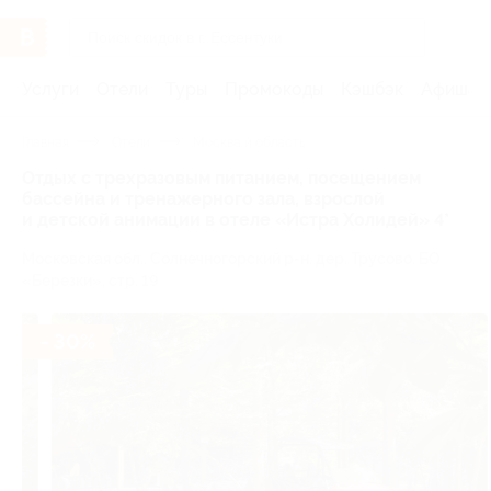
Услуги
Отели
Туры
Промокоды
Кэшбэк
Афиша 
Главная
Отели
Москва и область
Отдых с трехразовым питанием, посещением
бассейна и тренажерного зала, взрослой
и детской анимации в отеле «Истра Холидей» 4*
Московская обл., Солнечногорский р-н, дер. Трусово, БО
«Березки», стр. 19
- 30%