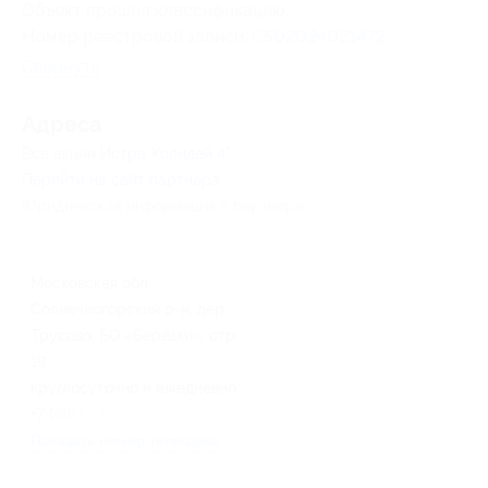
Объект прошел классификацию.
Номер реестровой записи:
С502024021472
.
Свернуть
Адресa
Все акции
Истра Холидей 4*
Перейти на сайт партнера
Юридическая информация о партнёре
Московская обл.,
Солнечногорский р-н, дер.
Трусово, БО «Березки», стр.
19
круглосуточно и ежедневно
+7 (495) 445-21-32
Показать номер телефона