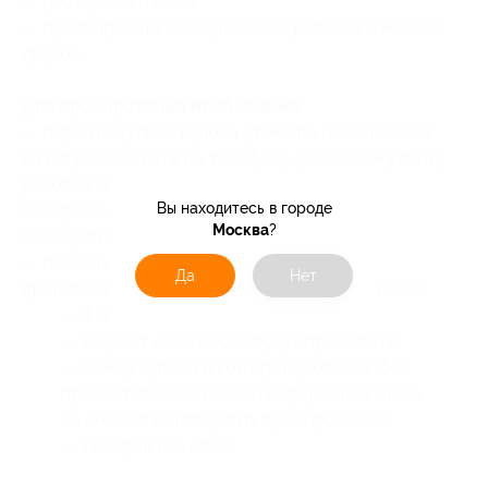
— рестораны и бары;
— пункт проката оборудования, рыбалка и многое
другое.
Для бронирования необходимо:
— перед покупкой купона уточнить наличие мест
на выбранные даты по телефону, указанному внизу
условий акции по кнопке «Показать номер
Вы находитесь в городе
телефона», или электронной почте
Москва
?
sales@istraholiday.ru
;
— после покупки купона сообщить
Да
Нет
представителям отеля следующую информацию:
— Ф. И. О. гостей;
— возраст детей (если будут проживать);
— номер купона
и код бронирования
(без
предоставления данной информации отель
не сможет подтвердить бронирование);
— телефон для связи.