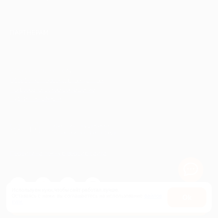
ПАРТНЕРАМ
© 2010-2026 BIGLION
Обработка персональных данных
Пользовательское соглашение
Публичная оферта
Гарантия, поддержка
24 часа и возврат средств
Перейти на полную версию сайта
Используем куки, чтобы сайт работал лучше.
Оставаясь с нами, вы соглашаетесь на использование
файлов
Оk
Купить от 13 300 руб.
куки.