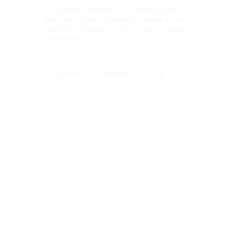
Недостатки
В душевой кабине есть небольшая
плесень. Также в ванной комнате не
хватает батареи, чтобы сушить белье и
купальник.
Комментарий
По купону сэкономили 7 000 р
Отзыв полезен?
Ещё
отзывы
Оставить отзыв