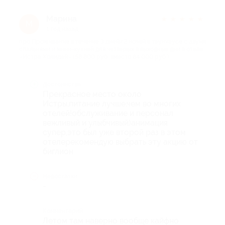
Марина
★
★
★
★
★
М
1 год назад
про Проживание в течение 3 дней/2 ночей в таунхаусе с двумя
спальнями и мини-кухней для четверых в выходные дни в отеле
«Истра Холидей» (58 800 руб. вместо 84 000 руб.)
Достоинства
Прекрасное место около
Истры,питание лучше,чем во многих
отелей!обслуживание и персонал
вежливый и улыбчивый)анимация
супер,это был уже второй раз в этом
отелерекомендую выбрать эту акцию от
биглион
Недостатки
-
Комментарий
Летом там наверно вообще кайфно