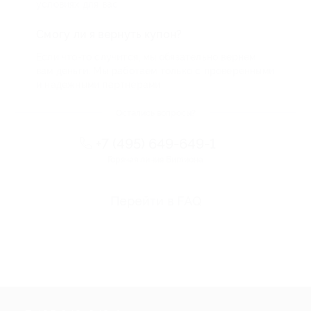
условиях для вас
Смогу ли я вернуть купон?
Если что-то случится, мы обязательно вернем
вам деньги. Мы работаем только с проверенными
и надежными партнерами
Остались вопросы?
+7 (495) 649-649-1
Горячая линия Биглиона
Перейти в FAQ