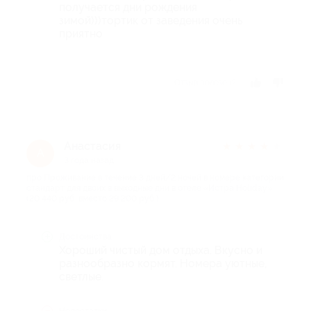
получается дни рождения
зимой)))тортик от заведения очень
приятно
Отзыв полезен?
Анастасия
★
★
★
★
★
А
3 года назад
про Проживание в течение 3 дней/2 ночей в номере категории
стандарт для двоих в выходные дни в отеле «Истра Holiday»
(20 440 руб. вместо 29 200 руб.)
Достоинства
Хороший чистый дом отдыха. Вкусно и
разнообразно кормят. Номера уютные,
светлые.